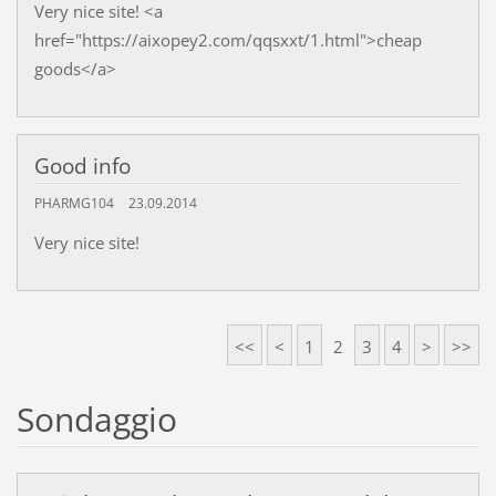
Very nice site! <a
href="https://aixopey2.com/qqsxxt/1.html">cheap
goods</a>
Good info
PHARMG104
23.09.2014
Very nice site!
<<
<
1
2
3
4
>
>>
Sondaggio